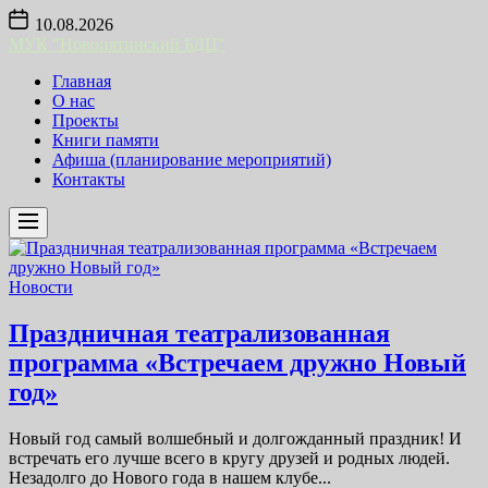
Skip
10.08.2026
to
МУК "Новопятинский БДЦ"
the
content
Главная
О нас
Проекты
Книги памяти
Афиша (планирование мероприятий)
Контакты
Новости
Праздничная театрализованная
программа «Встречаем дружно Новый
год»
Новый год самый волшебный и долгожданный праздник! И
встречать его лучше всего в кругу друзей и родных людей.
Незадолго до Нового года в нашем клубе...