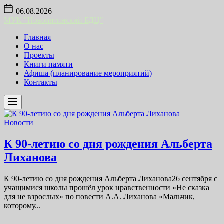
Skip
06.08.2026
to
МУК "Новопятинский БДЦ"
the
content
Главная
О нас
Проекты
Книги памяти
Афиша (планирование мероприятий)
Контакты
Новости
К 90-летию со дня рождения Альберта
Лиханова
К 90-летию со дня рождения Альберта Лиханова26 сентября с
учащимися школы прошёл урок нравственности «Не сказка
для не взрослых» по повести А.А. Лиханова «Мальчик,
которому...