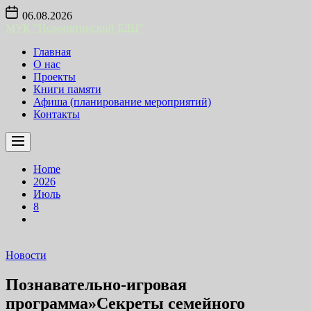
Skip
06.08.2026
to
МУК "Новопятинский БДЦ"
the
content
Главная
О нас
Проекты
Книги памяти
Афиша (планирование мероприятий)
Контакты
Home
2026
Июль
8
Новости
Познавательно-игровая
программа»Секреты семейного