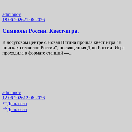
adminnov
18.06.2026
21.06.2026
Символы России. Квест-игра.
В досуговом центре с.Новая Пятина прошла квест-игра "В
поисках символов России", посвященная Дню России. Игра
проходила в формате станций —...
adminnov
12.06.2026
12.06.2026
Навигация
Previous
День села
post:
Next
День села
по
post:
записям