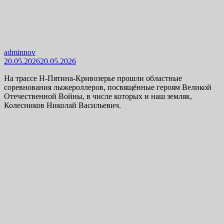
adminnov
20.05.2026
20.05.2026
На трассе Н-Пятина-Кривозерье прошли областные
соревнования лыжероллеров, посвящённые героям Великой
Отечественной Войны, в числе которых и наш земляк,
Колесников Николай Васильевич.