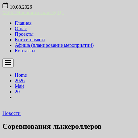
Skip
10.08.2026
to
МУК "Новопятинский БДЦ"
the
content
Главная
О нас
Проекты
Книги памяти
Афиша (планирование мероприятий)
Контакты
Home
2026
Май
20
Новости
Соревнования лыжероллеров