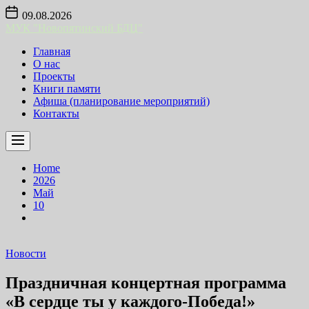
Skip
09.08.2026
to
МУК "Новопятинский БДЦ"
the
content
Главная
О нас
Проекты
Книги памяти
Афиша (планирование мероприятий)
Контакты
Home
2026
Май
10
Новости
Праздничная концертная программа
«В сердце ты у каждого-Победа!»