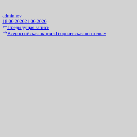
adminnov
18.06.2026
21.06.2026
Навигация
Previous
Предыдущая запись
post:
Next
Всероссийская акция «Георгиевская ленточка»
по
post:
записям