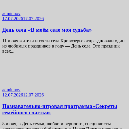
adminnov
17.07.2026
17.07.2026
День села «В моём селе моя судьба»
11 июля жители и гости села Кривозерье отпраздновали один
из любимых праздников в году — День села. Это праздник
всех...
adminnov
12.07.2026
12.07.2026
Познавательно-игровая программа»Секреты
семейного счастья»
8 июля, в День семьи, любви и верности, специалисты
досугового центра и библиотеки с. Новая Пятина провели с