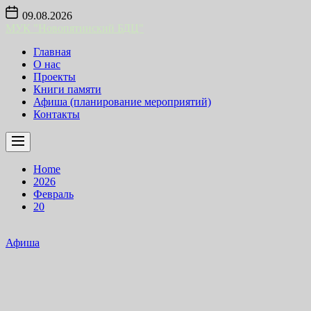
Skip
09.08.2026
to
МУК "Новопятинский БДЦ"
the
content
Главная
О нас
Проекты
Книги памяти
Афиша (планирование мероприятий)
Контакты
Home
2026
Февраль
20
Афиша