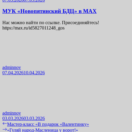
МУК «Новопятинский БДЦ» в МАХ
Нас можно найти по ссылке. Присоединяйтесь!
https://max.ru/id5827011248_gos
adminnov
07.04.2026
10.04.2026
adminnov
03.03.2026
03.03.2026
Навигация
Previous
Мастер-класс «В подарок «Валентинку»
post:
Next
«Гуляй народ-Масленица у ворот!»