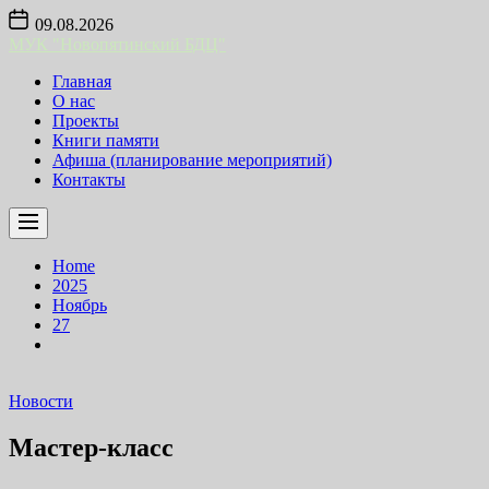
Skip
09.08.2026
to
МУК "Новопятинский БДЦ"
the
content
Главная
О нас
Проекты
Книги памяти
Афиша (планирование мероприятий)
Контакты
Home
2025
Ноябрь
27
Новости
Мастер-класс