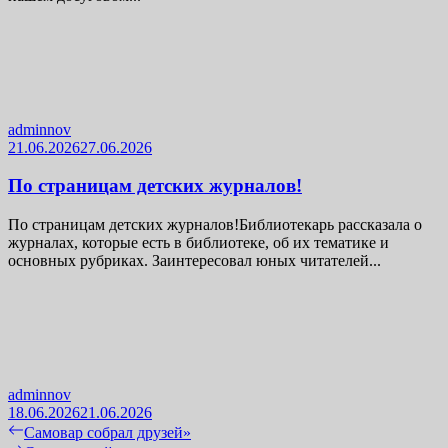
adminnov
21.06.2026
27.06.2026
По страницам детских журналов!
По страницам детских журналов!Библиотекарь рассказала о
журналах, которые есть в библиотеке, об их тематике и
основных рубриках. Заинтересовал юных читателей...
adminnov
18.06.2026
21.06.2026
Навигация
Previous
Самовар собрал друзей»
post: