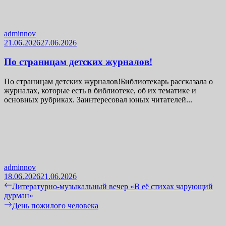
adminnov
21.06.2026
27.06.2026
По страницам детских журналов!
По страницам детских журналов!Библиотекарь рассказала о
журналах, которые есть в библиотеке, об их тематике и
основных рубриках. Заинтересовал юных читателей...
adminnov
18.06.2026
21.06.2026
Навигация
Previous
Литературно-музыкальный вечер «В её стихах чарующий
post:
дурман»
по
Next
День пожилого человека
записям
post: