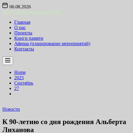
Skip
06.08.2026
to
МУК "Новопятинский БДЦ"
the
content
Главная
О нас
Проекты
Книги памяти
Афиша (планирование мероприятий)
Контакты
Home
2025
Сентябрь
27
Новости
К 90-летию со дня рождения Альберта
Лиханова