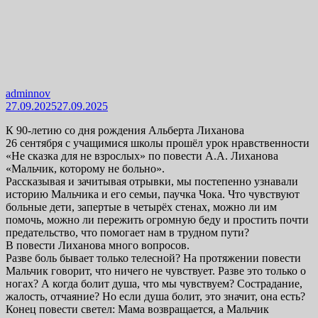
adminnov
27.09.2025
27.09.2025
К 90-летию со дня рождения Альберта Лиханова
26 сентября с учащимися школы прошёл урок нравственности
«Не сказка для не взрослых» по повести А.А. Лиханова
«Мальчик, которому не больно».
Рассказывая и зачитывая отрывки, мы постепенно узнавали
историю Мальчика и его семьи, паучка Чока. Что чувствуют
больные дети, запертые в четырёх стенах, можно ли им
помочь, можно ли пережить огромную беду и простить почти
предательство, что помогает нам в трудном пути?
В повести Лиханова много вопросов.
Разве боль бывает только телесной? На протяжении повести
Мальчик говорит, что ничего не чувствует. Разве это только о
ногах? А когда болит душа, что мы чувствуем? Сострадание,
жалость, отчаяние? Но если душа болит, это значит, она есть?
Конец повести светел: Мама возвращается, а Мальчик