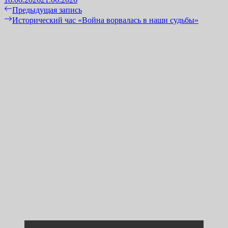
Навигация
Previous
Предыдущая запись
post:
Next
Исторический час «Война ворвалась в наши судьбы»
по
post:
записям