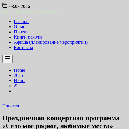
Skip
08.08.2026
to
МУК "Новопятинский БДЦ"
the
content
Главная
О нас
Проекты
Книги памяти
Афиша (планирование мероприятий)
Контакты
Home
2025
Июнь
22
Новости
Праздничная концертная программа
«Село мое родное, любимые места»