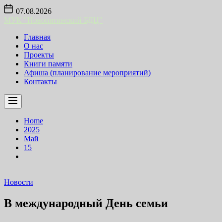
Skip
07.08.2026
to
МУК "Новопятинский БДЦ"
the
content
Главная
О нас
Проекты
Книги памяти
Афиша (планирование мероприятий)
Контакты
Home
2025
Май
15
Новости
В международный День семьи